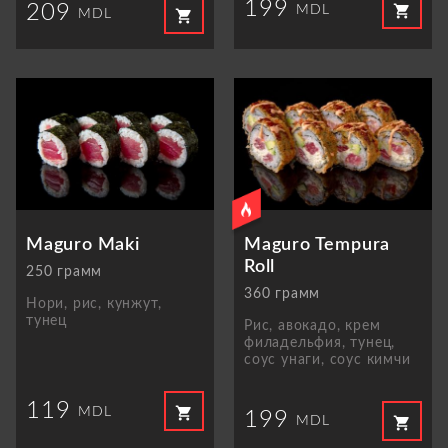
199
209
shopping_cart
MDL
shopping_cart
MDL
Maguro Maki
Maguro Tempura
Roll
250 грамм
360 грамм
Нори, рис, кунжут,
тунец
Рис, авокадо, крем
филадельфия, тунец,
соус унаги, соус кимчи
119
shopping_cart
MDL
199
shopping_cart
MDL