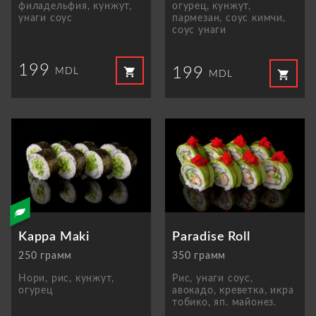
филадельфия, кунжут,
огурец, кунжут,
унаги соус
пармезан, соус кимчи,
соус унаги
199
199
shopping_cart
MDL
shopping_cart
MDL
Kappa Maki
Paradise Roll
250 грамм
350 грамм
Нори, рис, кунжут,
Рис, унаги соус,
огурец
авокадо, креветкa, икра
тобико, яп. майонез.