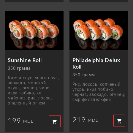
Sunshine Roll
Philadelphia Delux
Roll
350 грамм
350 грамм
Кимчи соус, унаги соус,
авокадо, морской
Рис, лосось, копченый
окунь, огурец, чипс,
угорь, икра тобико
икра тобико, яп.
черная, авокадо, огурец,
майонез, рис, лосось
сыр филадельфия
опаленный огнем
219
199
shopping_cart
MDL
shopping_cart
MDL