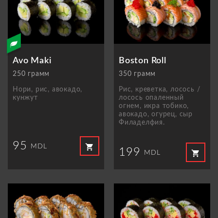
Avo Maki
Boston Roll
250 грамм
350 грамм
Нори, рис, авокадо,
Рис, креветка, лосось /
кунжут
лосось опаленный
огнем, икра тобико,
авокадо, огурец, сыр
Филаделфия.
95
shopping_cart
MDL
199
shopping_cart
MDL