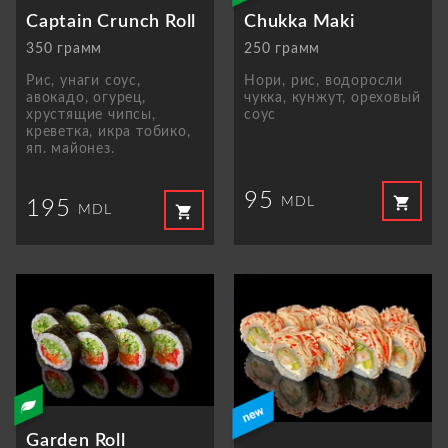
Captain Crunch Roll
Chukka Maki
350 грамм
250 грамм
Рис, унаги соус,
Нори, рис, водоросли
авокадо, огурец,
чукка, кунжут, ореховый
хрустящие чипсы,
соус
креветкa, икра тобико,
яп. майонез.
95
shopping_cart
MDL
195
shopping_cart
MDL
Garden Roll