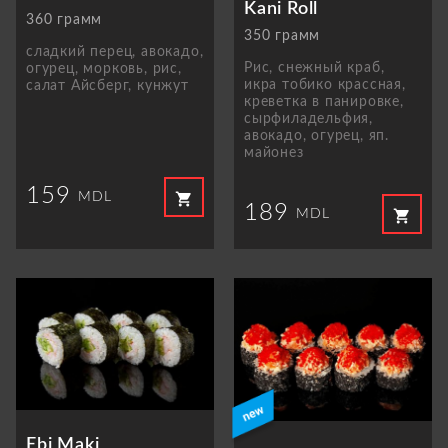
Kani Roll
360 грамм
350 грамм
сладкий перец, авокадо,
Рис, снежный краб,
огурец, морковь, рис,
икра тобико крассная,
салат Aйсберг, кунжут
креветка в панировке,
сырфиладельфия,
авокадо, огурец, яп.
майонез
159
shopping_cart
MDL
189
shopping_cart
MDL
Ebi Maki