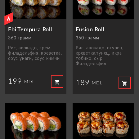
Ebi Tempura Roll
Fusion Roll
360 грамм
360 грамм
Рис, авокадо, крем
Рис, авокадо, огурец,
филадельфия, креветка,
креветка,тунец, икра
соус унаги, соус кимчи
тобико, сыр
Филадельфия
199
189
shopping_cart
MDL
shopping_cart
MDL