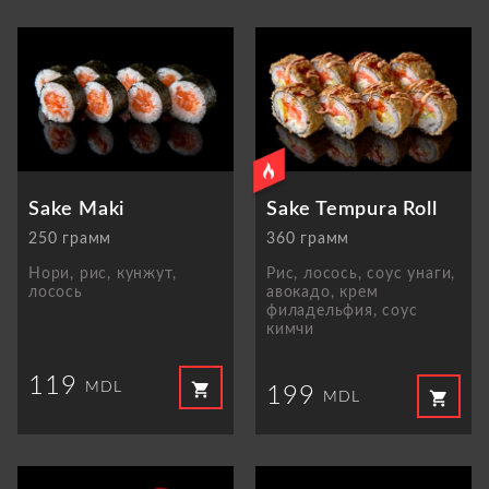
Sake Maki
Sake Tempura Roll
250 грамм
360 грамм
Нори, рис, кунжут,
Рис, лосось, соус унаги,
лосось
авокадо, крем
филадельфия, соус
кимчи
119
shopping_cart
MDL
199
shopping_cart
MDL