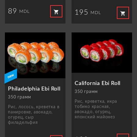
89
195
shopping_cart
MDL
shopping_cart
MDL
California Ebi Roll
Philadelphia Ebi Roll
350 грамм
350 грамм
Рис, креветка, икра
тобико красная,
Рис, лосось, креветка в
авокадо, огурец,
панировке, авокадо,
японский майонез
огурец, сыр
филадельфия