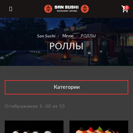
shopping_cart
0
San Sushi
-
Меню
-
РОЛЛЫ
РОЛЛЫ
Категории
Отображение 1–30 из 55