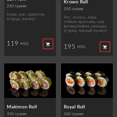
Krown Roll
250 грамм
350 грамм
Нори, рис, креветка,
Рис, лосось, икра
огурцы, кунжут
тобико крассная, сыр
филадельфия, авокадо,
огурец, черный кунжут
119
shopping_cart
MDL
195
shopping_cart
MDL
Makimon Roll
Royal Roll
350 грамм
360 грамм