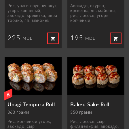
Рис, унаги соус, кунжут,
Авокадо, огурец,
угорь копченый,
креветка, яп. майонез,
авокадо, креветкa, икра
рис, лосось, угорь
тобико, яп. майонез
копченый
225
195
shopping_cart
shopping_cart
MDL
MDL
Unagi Tempura Roll
Baked Sake Roll
360 грамм
350 грамм
Рис, копченый угорь,
Рис, лосось, сыр
авокадо, сыр
филадельфия, авокадо,