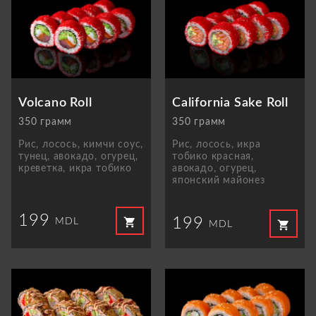
Volcano Roll
California Sake Roll
350 грамм
350 грамм
Рис, лосось, кимчи соус,
Рис, лосось, икра
тунец, авокадо, огурец,
тобико красная,
креветкa, икра тобико
авокадо, огурец,
японский майонез
199
199
shopping_cart
MDL
shopping_cart
MDL