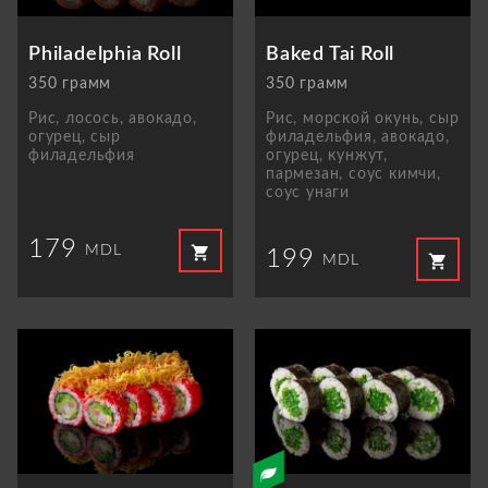
Philadelphia Roll
Baked Tai Roll
350 грамм
350 грамм
Рис, лосось, авокадо,
Рис, морской окунь, сыр
огурец, сыр
филадельфия, авокадо,
филадельфия
огурец, кунжут,
пармезан, соус кимчи,
соус унаги
179
shopping_cart
MDL
199
shopping_cart
MDL