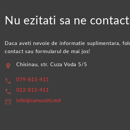
Nu ezitati sa ne contact
Daca aveti nevoie de informatie suplimentara, folo
contact sau formularul de mai jos!
Chisinau, str. Cuza Voda 5/5
location_on
079-811-411
phone
022-811-411
phone
info@sansushi.md
mail_outline