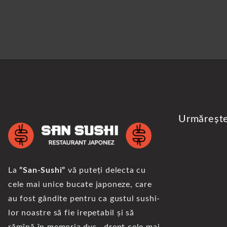
Urmăreșt
La
”San-Sushi”
vă puteți delecta cu
cele mai unice bucate japoneze, care
au fost gândite pentru ca gustul sushi-
lor noastre să fie irepetabil și să