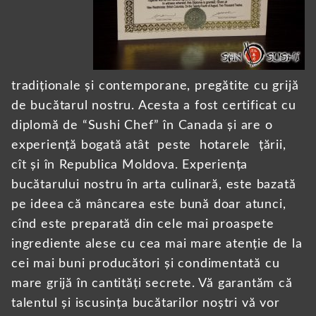
tradiționale și contemporane, pregătite cu grijă
de bucătarul nostru. Acesta a fost certificat cu
diplomă de “Sushi Chef” în Canada și are o
experiență bogată atât peste hotarele țării,
cît și în Republica Moldova. Experiența
bucătarului nostru în arta culinară, este bazată
pe ideea că mâncarea este bună doar atunci,
cînd este preparată din cele mai proaspete
ingrediente alese cu cea mai mare atenție de la
cei mai buni producători și condimentată cu
mare grijă în cantități secrete. Vă garantăm că
talentul și iscusința bucătarilor noștri vă vor