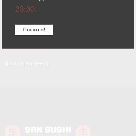
адресу:
23:30.
Молдова, г. Кишинев,
Ботаника
Ул. Куза Водэ
5/5
Понятно!
Отправляйте свои рекомендации по адресу
livrare@sansushi.md
[instagram-feed]