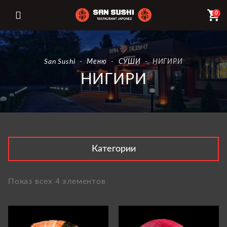
shopping_cart
0
San Sushi
-
Меню
-
СУШИ
-
НИГИРИ
НИГИРИ
Категории
Показ всех 4 элементов