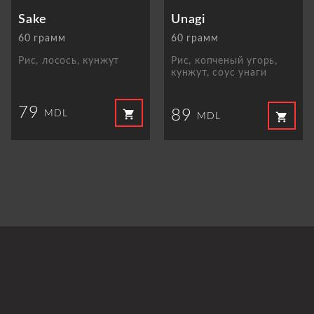
Sake
Unagi
60 грамм
60 грамм
Рис, лосось, кунжут
Рис, копченый угорь,
кунжут, соус унаги
79
89
shopping_cart
MDL
shopping_cart
MDL