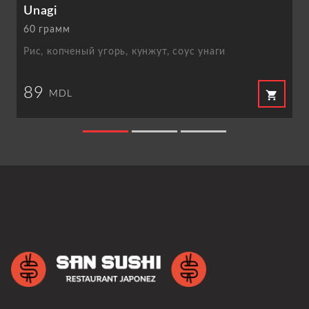
Unagi
60 грамм
Рис, копченый угорь, кунжут, соус унаги
89
shopping_cart
MDL