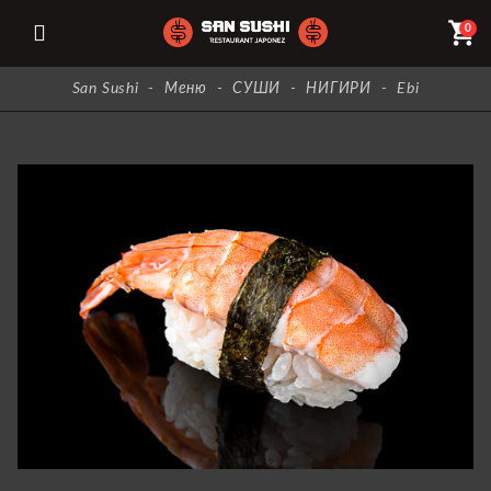
shopping_cart
0
San Sushi
-
Меню
-
СУШИ
-
НИГИРИ
-
Ebi