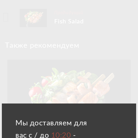
Предыдущий
Fish Salad
Tакже рекомендуем
Мы доставляем для
вас с / до
10:20
-