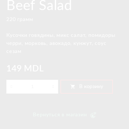
Beef Salad
220 грамм
Кусочки говядины, микс салат, помидоры
черри, морковь, авокадо, кунжут, соус
сезам
149 MDL
shopping_cart
В корзину
Вернуться в магазин