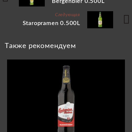
Bergenbier 0.500L
Следующая
Staropramen 0.500L
Tакже рекомендуем