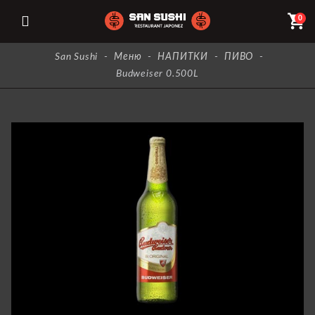
shopping_cart
0
San Sushi
-
Меню
-
НАПИТКИ
-
ПИВО
-
Budweiser 0.500L