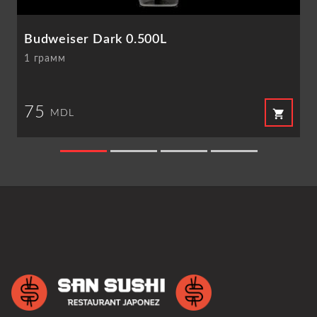
Budweiser Dark 0.500L
1 грамм
75
shopping_cart
MDL