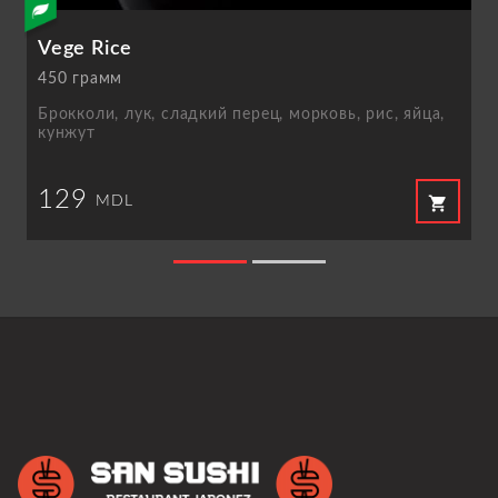
Vege Rice
450 грамм
Брокколи, лук, сладкий перец, морковь, рис, яйцa,
кунжут
129
shopping_cart
MDL