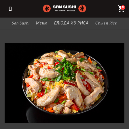
shopping_cart
0
San Sushi
-
Меню
-
БЛЮДА ИЗ РИСА
-
Chiken Rice