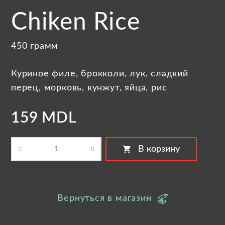
Chiken Rice
450 грамм
Куриное филе, брокколи, лук, сладкий
перец, морковь, кунжут, яйцa, рис
159 MDL
shopping_cart
В корзину
Вернуться в магазин