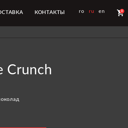
shopping_cart
ro
ru
en
0
ОСТАВКА
КОНТАКТЫ
e Crunch
шоколад