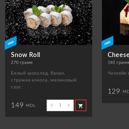
Snow Roll
Cheese
270 грамм
140 грам
Белый шоколад, банан,
Чизкейк 
стружка кокоса, малиновый
соус
129
MD
149
shopping_cart
MDL