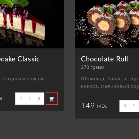
cake Classic
Chocolate Roll
м
270 грамм
с ягодным соусом
Шоколад, банан, стру
кокоса, малиновый со
shopping_cart
L
149
MDL