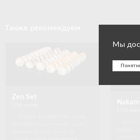
Tакже рекомендуем
Мы дос
Понятн
Zen Set
Nakamy
1760 грамм
1770 гра
— Maguro Avo Roll (ton, crema
— Kani Sn
philadelphia, castraveti, susan) —
zapada, c
Tempura cu Crab (crab de
castaveti
zapada, crema philadelphia,