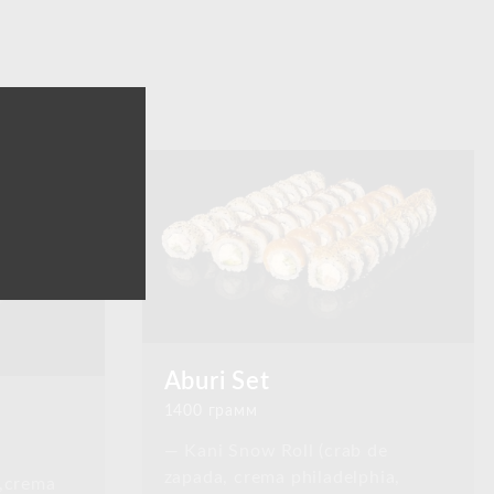
Aburi Set
1400 грамм
— Kani Snow Roll (crab de
zapada, crema philadelphia,
,crema