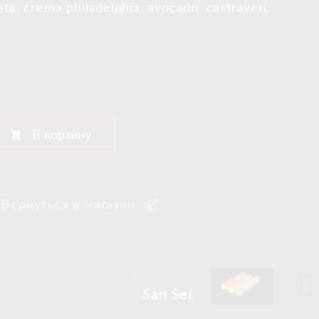
ta, crema philadelphia, avocado, castraveti,
shopping_cart
В корзину
Вернуться в магазин
Следующая
San Set