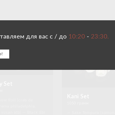
тавляем для вас с / до
10:20
-
23:30.
о!
 Set
мм
Kani Set
ow Roll (crab de
1050 грамм
rema philadelphia,
, susan alb) — Black Ebi
— Sake Tempura (somon