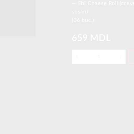
— Ebi Cheese Roll (creve
susan)
(36 buc.)
659 MDL