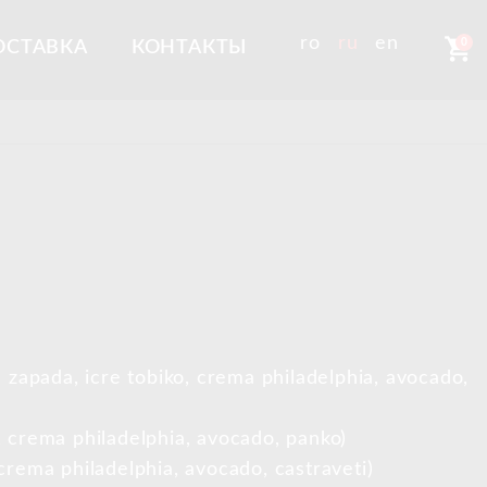
shopping_cart
ro
ru
en
0
ОСТАВКА
КОНТАКТЫ
 zapada, icre tobiko, crema philadelphia, avocado,
 crema philadelphia, avocado, panko)
crema philadelphia, avocado, castraveti)