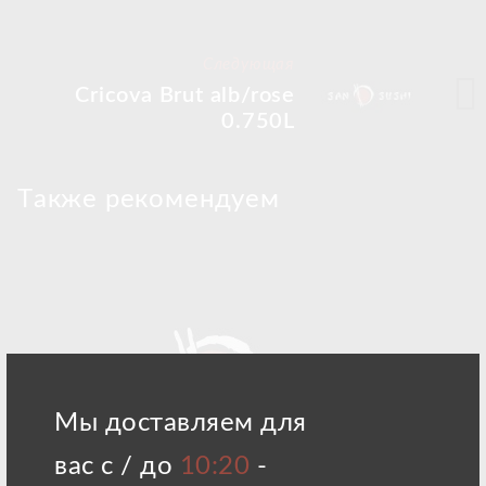
Следующая
Cricova Brut alb/rose
0.750L
Tакже рекомендуем
Мы доставляем для
вас с / до
10:20
-