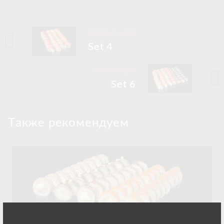
Предыдущий
Set 4
Следующая
Set 6
Tакже рекомендуем