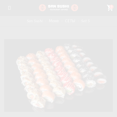
shopping_cart
0
San Sushi
-
Меню
-
СЕТЫ
-
Set 5