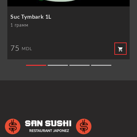
Suc Tymbark 1L
1 грамм
75
shopping_cart
MDL