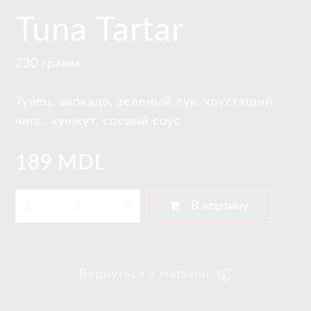
Tuna Tartar
230 грамм
Тунец, авокадо, зеленый лук, хрустящий
чипс, кунжут, соевый соус
189 MDL
shopping_cart
В корзину
Вернуться в магазин