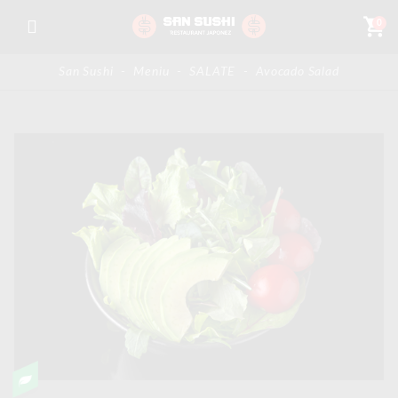
shopping_cart
0
San Sushi
-
Meniu
-
SALATE
-
Avocado Salad