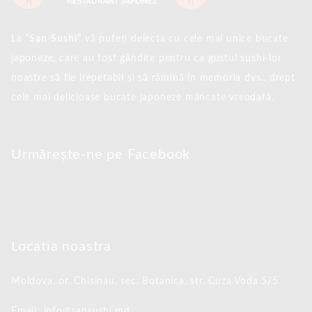
La
”San-Sushi”
vă puteți delecta cu cele mai unice bucate
japoneze, care au fost gândite pentru ca gustul sushi-lor
noastre să fie irepetabil și să rămînă în memoria dvs., drept
cele mai delicioase bucate japoneze mâncate vreodată.
Urmărește-ne pe Facebook
Locatia noastra
Moldova, or. Chisinau,
sec. Botanica, str. Cuza Voda 5/5
Email: info@sansushi.md