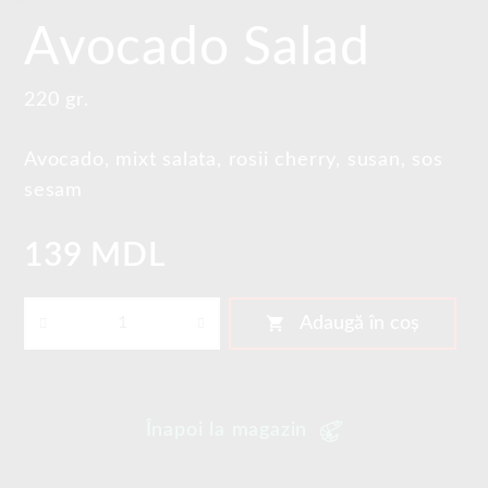
Avocado Salad
220 gr.
Avocado, mixt salata, rosii cherry, susan, sos
sesam
139 MDL
shopping_cart
Adaugă în coș
Înapoi la magazin