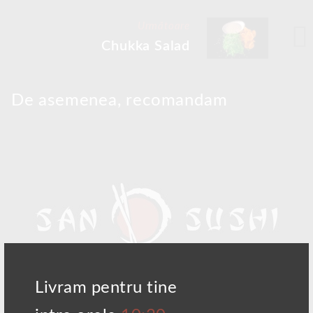
Următoare
Chukka Salad
De asemenea, recomandam
Livram pentru tine