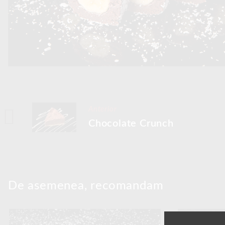
Anterior
Chocolate Crunch
De asemenea, recomandam