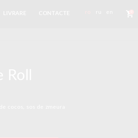
shopping_cart
ro
ru
en
0
LIVRARE
CONTACTE
 Roll
i de cocos, sos de zmeura