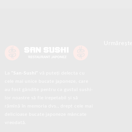
Urmăreșt
La
”San-Sushi”
vă puteți delecta cu
cele mai unice bucate japoneze, care
au fost gândite pentru ca gustul sushi-
lor noastre să fie irepetabil și să
rămînă în memoria dvs., drept cele mai
delicioase bucate japoneze mâncate
vreodată.