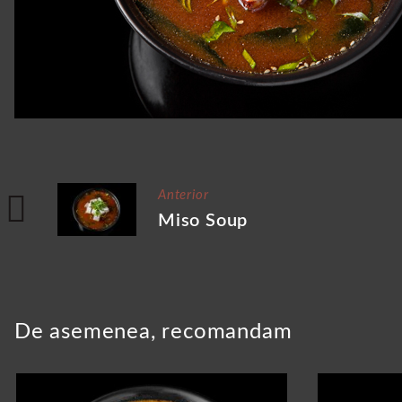
Anterior
Miso Soup
De asemenea, recomandam