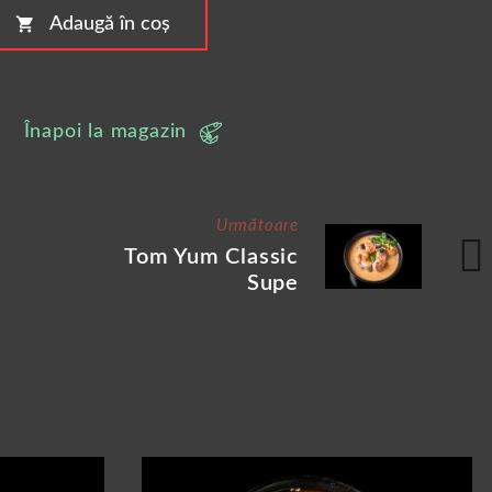
shopping_cart
Adaugă în coș
Înapoi la magazin
Următoare
Tom Yum Classic
Supe