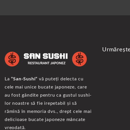
Urmăreșt
La
”San-Sushi”
vă puteți delecta cu
cele mai unice bucate japoneze, care
au fost gândite pentru ca gustul sushi-
lor noastre să fie irepetabil și să
rămînă în memoria dvs., drept cele mai
delicioase bucate japoneze mâncate
vreodată.