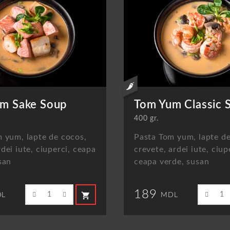
m Sake Soup
Tom Yum Classic 
400 gr.
 yum, lapte de cocos,
Pasta Tom yum, lapte de
dei iute, ciuperci, ceapa
crevete, ardei iute, ciup
san
ceapa verde, susan
189
shopping_cart
L
MDL