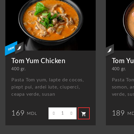
Tom Yum Chicken
Tom Yu
400 gr.
400 gr.
Pasta Tom yum, lapte de cocos,
Pasta Tom
piept pui, ardei iute, ciuperci,
somon, ar
ceapa verde, susan
verde, su
169
189
shopping_cart
MDL
MD