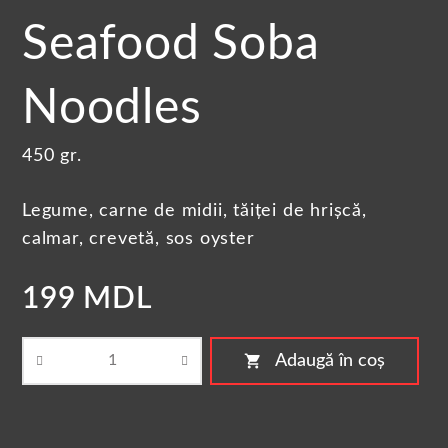
Seafood Soba
Noodles
450 gr.
Legume, carne de midii, tăiței de hrișcă,
calmar, crevetă, sos oyster
199 MDL
shopping_cart
Adaugă în coș