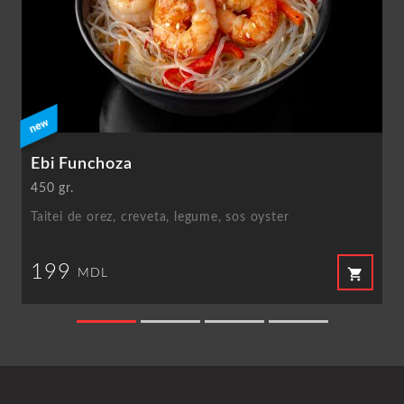
Ebi Funchoza
450 gr.
Taitei de orez, creveta, legume, sos oyster
199
shopping_cart
MDL