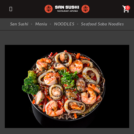
shopping_cart
0
San Sushi
-
Meniu
-
NOODLES
-
Seafood Soba Noodles