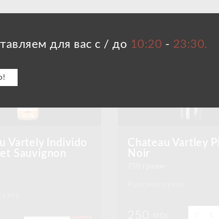
тавляем для вас с / до
10:20
-
23:30.
о!
 Vartely Individo
Chateau Vartley P
et Sauvignon
Noir
750 грамм
м
Красное сухое
сухое
250
MDL