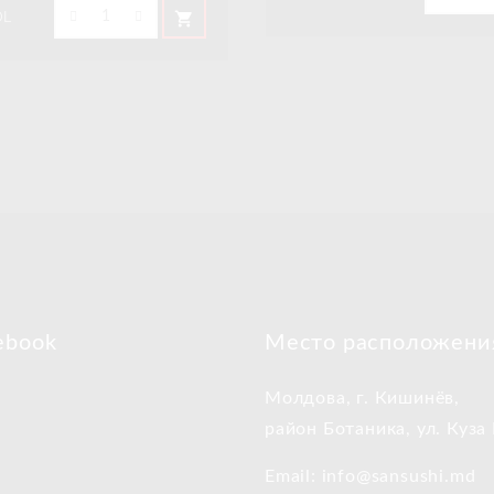
shopping_cart
L
ebook
Место расположени
Молдова, г. Кишинёв,
район Ботаника, ул. Куза
Email: info@sansushi.md