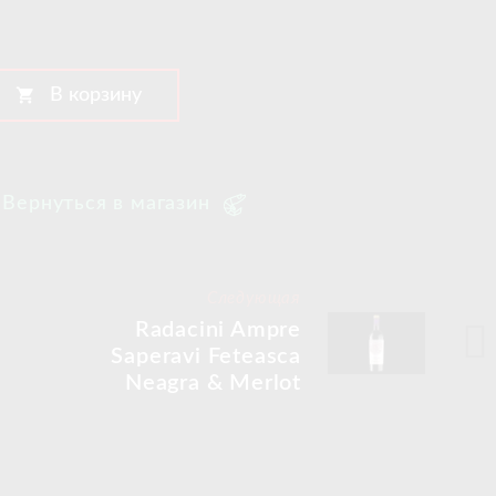
shopping_cart
В корзину
Вернуться в магазин
Следующая
Radacini Ampre
Saperavi Feteasca
Neagra & Merlot