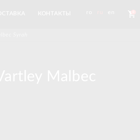
shopping_cart
ro
ru
en
0
ОСТАВКА
КОНТАКТЫ
lbec Syrah
Vartley Malbec