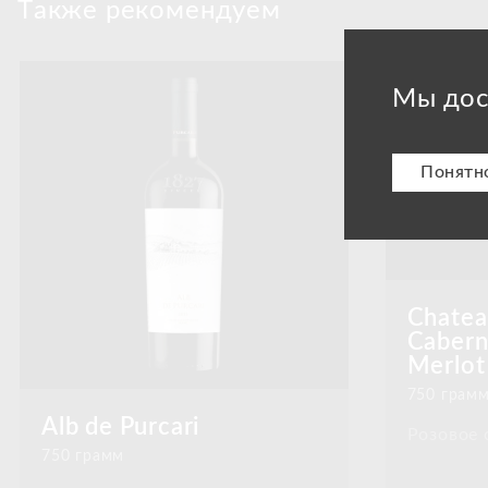
Tакже рекомендуем
Мы дос
Понятн
Chateau
Cabern
Merlot
750 грам
Alb de Purcari
Розовое 
750 грамм