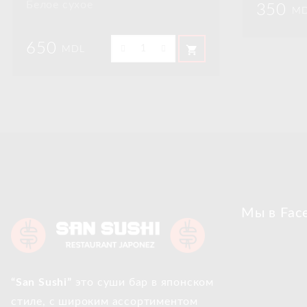
Белое сухое
350
MD
650
shopping_cart
MDL
Мы в Fac
“San Sushi”
это суши бар в японском
стиле, с широким ассортиментом