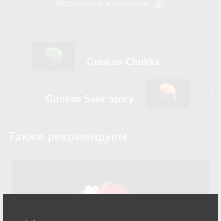
Вернуться в магазин
Предыдущий
Gunkan Chukka
Следующая
Gunkan Sake Spicy
Tакже рекомендуем