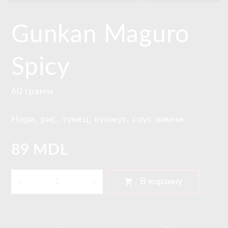
Gunkan Maguro
Spicy
60 грамм
Нори, рис, тунец, кунжут, соус кимчи
89 MDL
shopping_cart
В корзину