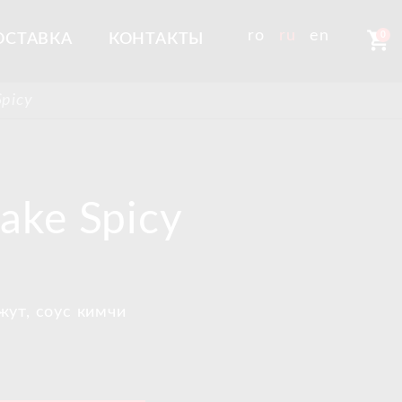
shopping_cart
ro
ru
en
0
ОСТАВКА
КОНТАКТЫ
picy
ake Spicy
жут, соус кимчи