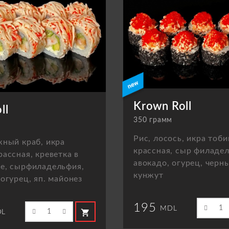
Krown Roll
ll
350 грамм
м
Рис, лосось, икра тоби
жный краб, икра
крассная, сыр филаде
рассная, креветка в
авокадо, огурец, черн
е, сырфиладельфия,
кунжут
 огурец, яп. майонез
195
MDL
shopping_cart
L