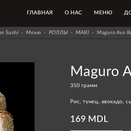
ГЛАВНАЯ
О НАС
МЕНЮ
Д
an Sushi
-
Меню
-
РОЛЛЫ
-
MAKI
-
Maguro Avo Ro
Maguro A
350 грамм
Рис, тунец, авокадо, 
169 MDL