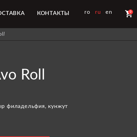
shopping_cart
ro
ru
en
0
ОСТАВКА
КОНТАКТЫ
ll
vo Roll
сыр филадельфия, кунжут