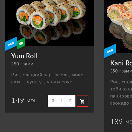
Yum Roll
Kani Ro
350 грамм
350 грам
Рис, сладкий картофель, микс
салат, кунжут, унаги соус
Рис, сне
тобико к
панировк
149
shopping_cart
MDL
авокадо,
189
MD