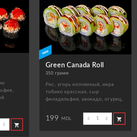
Green Canada Roll
350 грамм
ко
Рис, угорь копченный, икра
льфия,
тобико крассная, сыр
ый
филадельфия, авокадо, огурец,
199
shopping_cart
MDL
shopping_cart