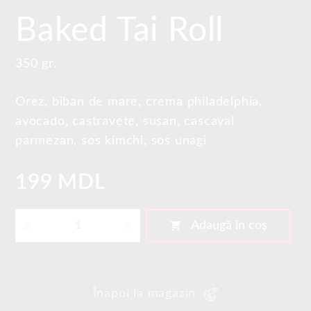
Baked Tai Roll
350 gr.
Orez, biban de mare, crema philadelphia,
avocado, castravete, susan, cascaval
parmezan, sos kimchi, sos unagi
199 MDL
shopping_cart
Adaugă în coș
Înapoi la magazin