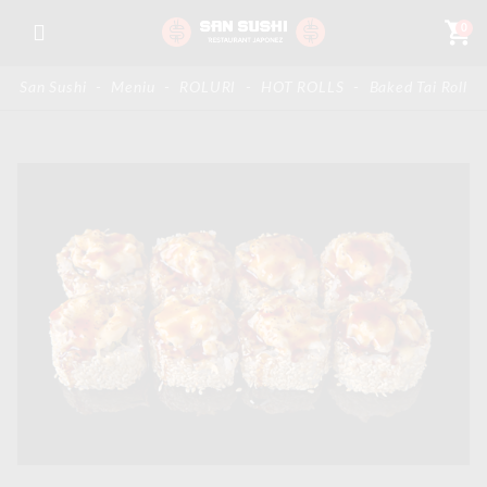
shopping_cart
0
San Sushi
-
Meniu
-
ROLURI
-
HOT ROLLS
-
Baked Tai Roll