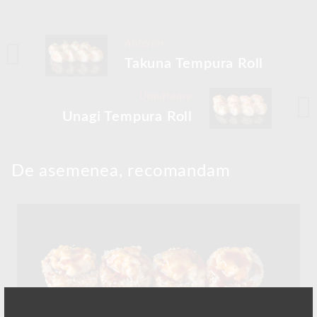
Anterior
Takuna Tempura Roll
Următoare
Unagi Tempura Roll
De asemenea, recomandam