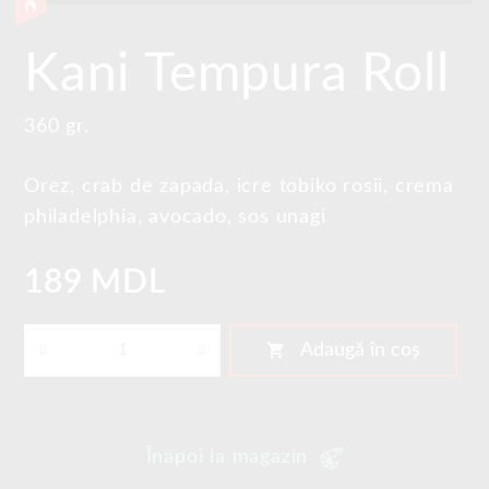
Kani Tempura Roll
360 gr.
Orez, crab de zapada, icre tobiko rosii, crema
philadelphia, avocado, sos unagi
189 MDL
shopping_cart
Adaugă în coș
Înapoi la magazin