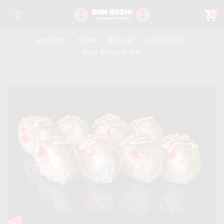
shopping_cart
0
San Sushi
-
Meniu
-
ROLURI
-
HOT ROLLS
-
Kani Tempura Roll