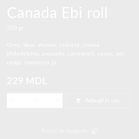
Canada Ebi roll
350 gr.
Orez, tipar afumat, creveta, crema
philadelphia, avocado, castraveti, susan, sos
unagi, maioneza jp.
229 MDL
shopping_cart
Adaugă în coș
Înapoi la magazin