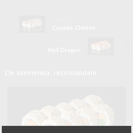
Anterior
Canada Cheese
Următoare
Red Dragon
De asemenea, recomandam