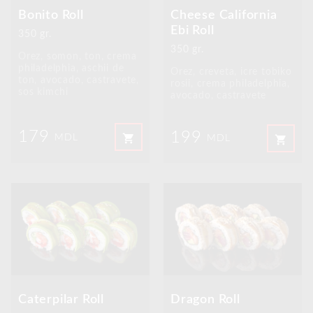
Bonito Roll
Cheese California
Ebi Roll
350 gr.
350 gr.
Orez, somon, ton, crema
philadelphia, aschii de
Orez, creveta, icre tobiko
ton, avocado, castravete,
rosii, crema philadelphia,
sos kimchi
avocado, castravete
179
199
shopping_cart
MDL
shopping_cart
MDL
Caterpilar Roll
Dragon Roll