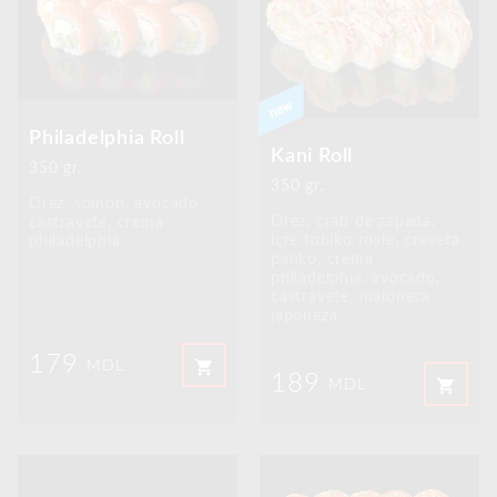
Philadelphia Roll
Kani Roll
350 gr.
350 gr.
Orez, somon, avocado,
Orez, crab de zapada,
castravete, crema
icre tobiko rosie, creveta
philadelphia
panko, crema
philadelphia, avocado,
castravete, maioneza
japoneza
179
shopping_cart
MDL
189
shopping_cart
MDL