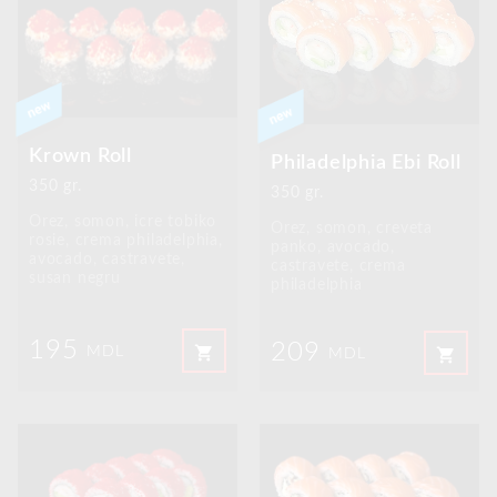
Krown Roll
Philadelphia Ebi Roll
350 gr.
350 gr.
Orez, somon, icre tobiko
Orez, somon, creveta
rosie, crema philadelphia,
panko, avocado,
avocado, castravete,
castravete, crema
susan negru
philadelphia
195
209
shopping_cart
MDL
shopping_cart
MDL