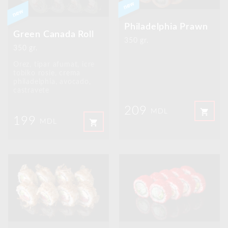
Philadelphia Prawn
Green Canada Roll
350 gr.
350 gr.
Orez, tipar afumat, icre
tobiko rosie, crema
philadelphia, avocado,
castravete
209
shopping_cart
MDL
199
shopping_cart
MDL