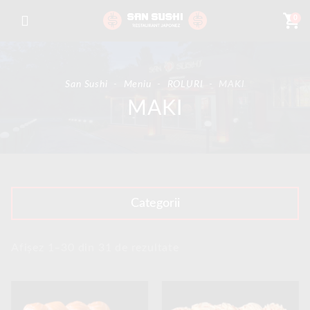
shopping_cart
0
San Sushi
-
Meniu
-
ROLURI
-
MAKI
MAKI
Categorii
Afișez 1–30 din 31 de rezultate