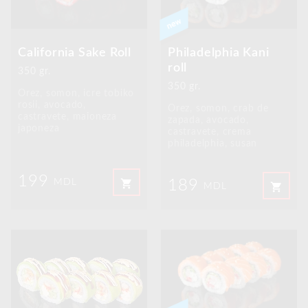
California Sake Roll
Philadelphia Kani
roll
350 gr.
350 gr.
Orez, somon, icre tobiko
rosii, avocado,
Orez, somon, crab de
castravete, maioneza
zapada, avocado,
japoneza
castravete, crema
philadelphia, susan
199
shopping_cart
189
MDL
shopping_cart
MDL