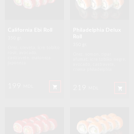
California Ebi Roll
Philadelphia Delux
Roll
350 gr.
350 gr.
Orez, creveta, icre tobiko
rosii, avocado,
Orez, somon, tipar
castravete, maioneza
afumat, icre tobiko negre,
japoneza
avocado, castravete,
crema philadelphia
199
shopping_cart
219
MDL
shopping_cart
MDL