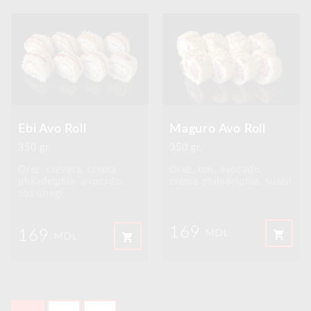
Ebi Avo Roll
Maguro Avo Roll
350 gr.
350 gr.
Orez, creveta, crema
Orez, ton, avocado,
philadelphia, avocado,
crema philadelphia, susan
sos unagi
169
169
shopping_cart
MDL
shopping_cart
MDL