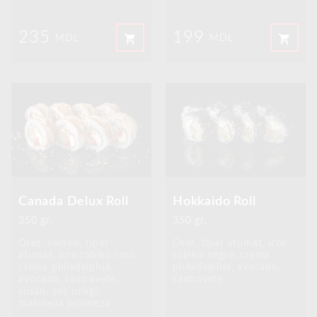
235
199
shopping_cart
shopping_cart
MDL
MDL
Canada Delux Roll
Hokkaido Roll
350 gr.
350 gr.
Orez, somon, tipar
Orez, tipar afumat, icre
afumat, icre tobiko rosii,
tobiko negre, crema
crema philadelphia,
philadelphia, avocado,
avocado, castravete,
castravete
susan, sos unagi,
maioneza japoneza