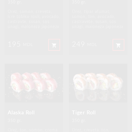
350 gr.
350 gr.
Orez, somon, creveta,
Orez, tipar afumat,
icre tobiko rosii, avocado,
somon, ton, avocado,
castravte, susan, sos
castravete, susan, sos
unagi, maioneza japoneza
unagi, maioneza japoneza
195
249
shopping_cart
shopping_cart
MDL
MDL
Alaska Roll
Tiger Roll
350 gr.
350 gr.
Orez, ton, somon, crema
Orez, creveta, ton,