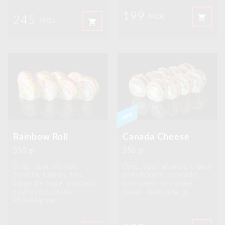
199
shopping_cart
MDL
245
shopping_cart
MDL
Rainbow Roll
Canada Cheese
350 gr.
350 gr.
Orez, tipar afumat,
Orez, tipar afumat, crema
creveta, somon, ton,
philadelphia, avocado,
biban de mare, avocado,
castraveti, sos unagi,
castravete, crema
susan, maioneza jp.
Philadelphia