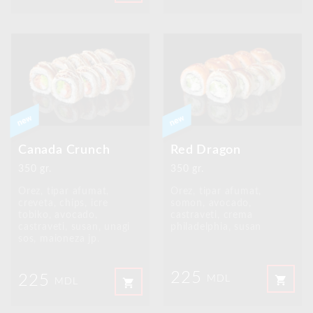
Canada Crunch
Red Dragon
350 gr.
350 gr.
Orez, tipar afumat,
Orez, tipar afumat,
creveta, chips, icre
somon, avocado,
tobiko, avocado,
castraveti, crema
castraveti, susan, unagi
philadelphia, susan
sos, maioneza jp.
225
225
shopping_cart
MDL
shopping_cart
MDL