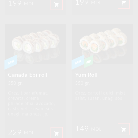
199
199
shopping_cart
MDL
shopping_cart
MDL
Canada Ebi roll
Yum Roll
350 gr.
350 gr.
Orez, tipar afumat,
Orez, cartofi dulci, mixt
creveta, crema
salat, susan, unagi sos
philadelphia, avocado,
castraveti, susan, sos
unagi, maioneza jp.
149
shopping_cart
MDL
229
shopping_cart
MDL