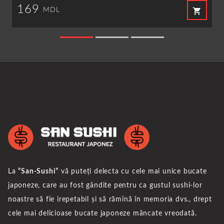
169
shopping_cart
MDL
La
”San-Sushi”
vă puteți delecta cu cele mai unice bucate
japoneze, care au fost gândite pentru ca gustul sushi-lor
noastre să fie irepetabil și să rămînă în memoria dvs., drept
cele mai delicioase bucate japoneze mâncate vreodată.