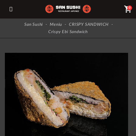
shopping_cart
0
San Sushi
-
Meniu
-
CRISPY SANDWICH
-
Crispy Ebi Sandwich