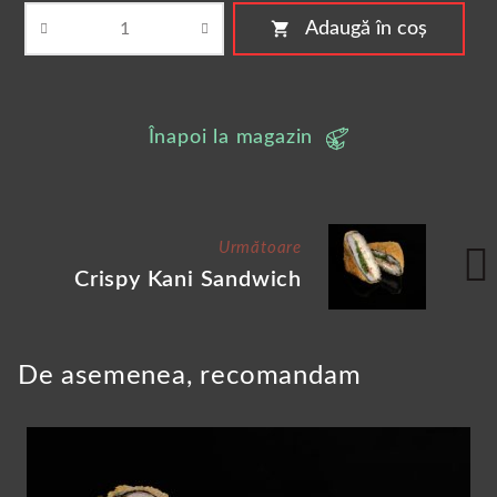
shopping_cart
Adaugă în coș
Înapoi la magazin
Următoare
Crispy Kani Sandwich
De asemenea, recomandam