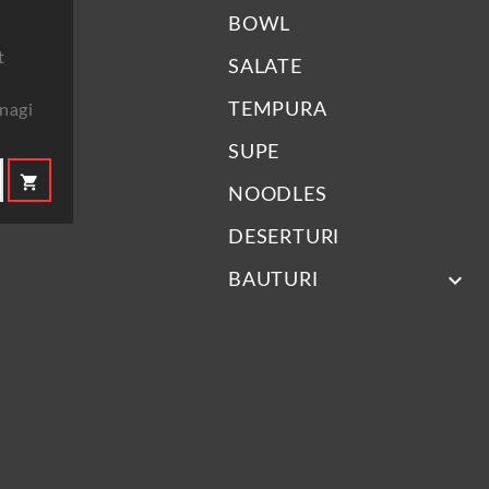
BOWL
t
SALATE
TEMPURA
nagi
SUPE
shopping_cart
NOODLES
DESERTURI
keyboard_arrow_down
BAUTURI