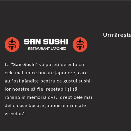
Urmăreșt
La
”San-Sushi”
vă puteți delecta cu
cele mai unice bucate japoneze, care
au fost gândite pentru ca gustul sushi-
lor noastre să fie irepetabil și să
rămînă în memoria dvs., drept cele mai
delicioase bucate japoneze mâncate
vreodată.