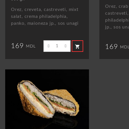
Orez, crab
Orez, creveta, castreveti, mixt
castreveti
salat, crema philadelphia,
philadelph
panko, maioneza jp., sos unagi
jp., sos un
169
169
shopping_cart
MDL
MD