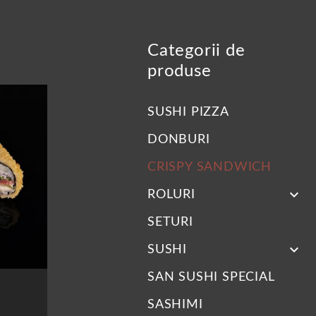
Categorii de
produse
SUSHI PIZZA
DONBURI
CRISPY SANDWICH
keyboard_arrow_down
ROLURI
SETURI
keyboard_arrow_down
SUSHI
SAN SUSHI SPECIAL
SASHIMI