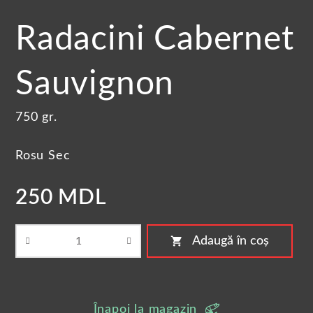
Radacini Cabernet
Sauvignon
750 gr.
Rosu Sec
250 MDL
shopping_cart
Adaugă în coș
Înapoi la magazin