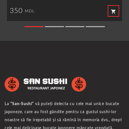
350
shopping_cart
MDL
La
”San-Sushi”
vă puteți delecta cu cele mai unice bucate
japoneze, care au fost gândite pentru ca gustul sushi-lor
noastre să fie irepetabil și să rămînă în memoria dvs., drept
cele mai delicioase bucate japoneze mâncate vreodată.