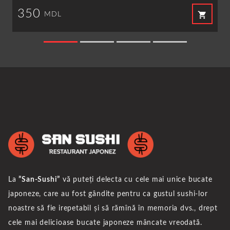
350
shopping_cart
MDL
La
”San-Sushi”
vă puteți delecta cu cele mai unice bucate
japoneze, care au fost gândite pentru ca gustul sushi-lor
noastre să fie irepetabil și să rămînă în memoria dvs., drept
cele mai delicioase bucate japoneze mâncate vreodată.