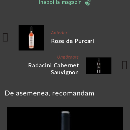
Înapoi la magazin
Anterior
Rose de Purcari
Următoare
Radacini Cabernet
Sauvignon
De asemenea, recomandam