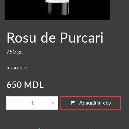
Rosu de Purcari
750 gr.
Rosu sec
650 MDL
shopping_cart
Adaugă în coș