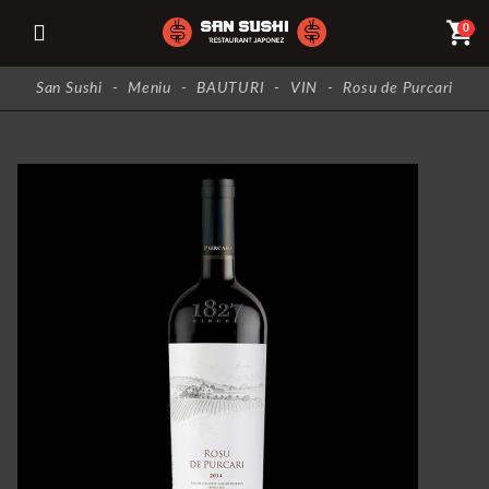
shopping_cart
0
San Sushi
-
Meniu
-
BAUTURI
-
VIN
-
Rosu de Purcari