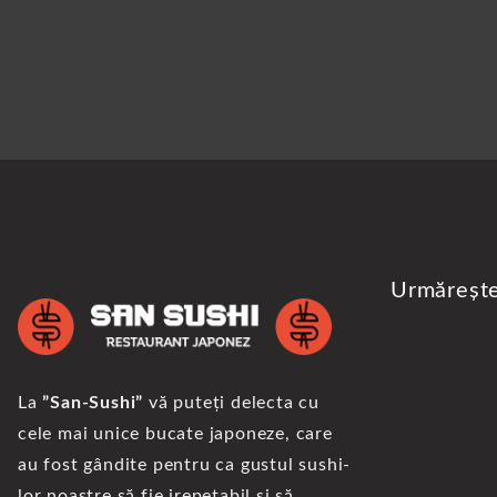
Urmăreșt
La
”San-Sushi”
vă puteți delecta cu
cele mai unice bucate japoneze, care
au fost gândite pentru ca gustul sushi-
lor noastre să fie irepetabil și să