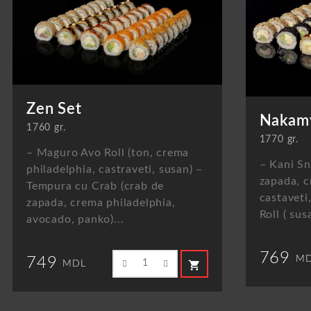
Zen Set
Nakamy
1760 gr.
1770 gr.
– Maguro Avo Roll (ton, crema
– Kani Sn
philadelphia, castraveti, susan) –
zapada, c
Tempura cu Crab (crab de
castaveti
zapada, crema philadelphia,
Roll ( sus
avocado, panko)...
769
MD
749
shopping_cart
MDL