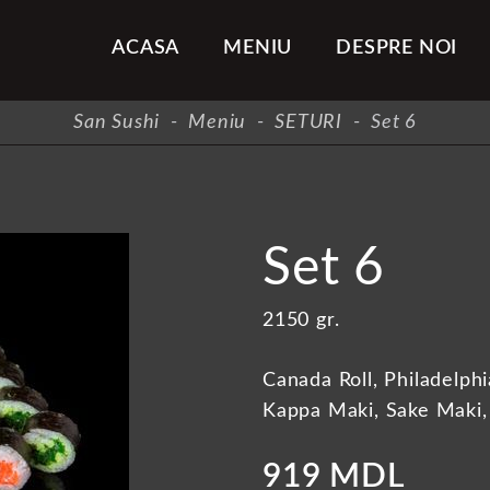
ACASA
MENIU
DESPRE NOI
San Sushi
-
Meniu
-
SETURI
-
Set 6
Set 6
2150 gr.
Canada Roll, Philadelphia
Kappa Maki, Sake Maki
919 MDL