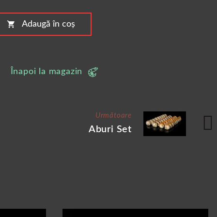
shopping_cart
Adaugă în coș
Înapoi la magazin
Următoare
Aburi Set