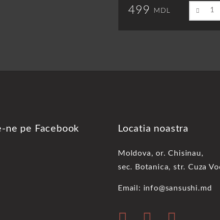
499
MDL
e-ne pe Facebook
Locatia noastra
Moldova, or. Chisinau,
sec. Botanica, str. Cuza V
Email: info@sansushi.md