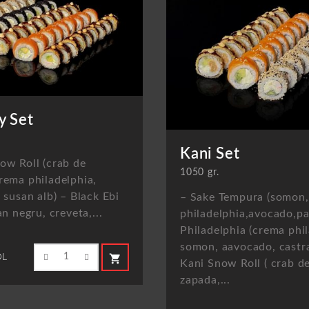
 Set
Kani Set
ow Roll (crab de
1050 gr.
rema philadelphia,
, susan alb) – Black Ebi
– Sake Tempura (somon
an negru, creveta,...
philadelphia,avocado,pa
Philadelphia (crema phil
somon, aavocado, castra
shopping_cart
L
Kani Snow Roll ( crab d
zapada,...