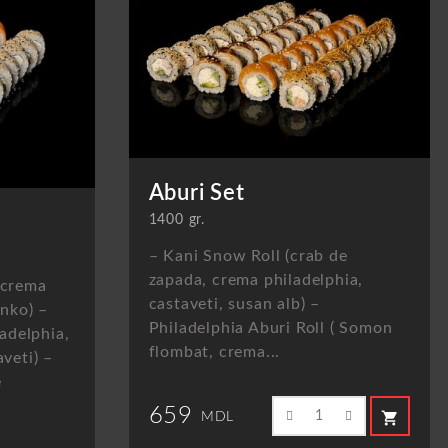
Aburi Set
1400 gr.
– Kani Snow Roll (crab de
zapada, crema philadelphia,
,crema
castaveti, susan alb) –
nko) –
Philadelphia Aburi Roll ( Somon
adelphia,
flombat, crema...
veti) –
e
659
shopping_cart
MDL