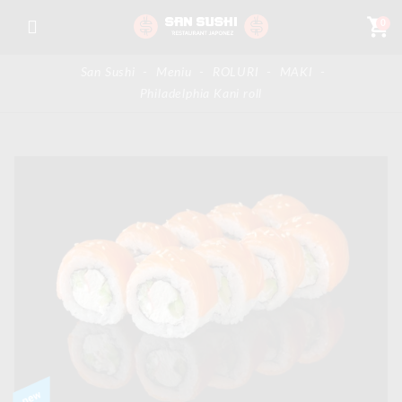
shopping_cart
0
San Sushi
-
Meniu
-
ROLURI
-
MAKI
-
Philadelphia Kani roll