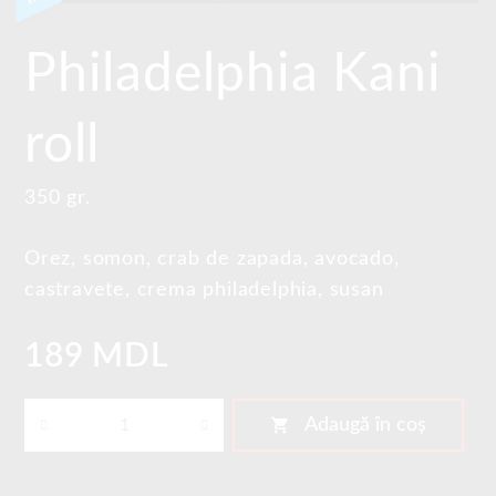
Philadelphia Kani
roll
350 gr.
Orez, somon, crab de zapada, avocado,
castravete, crema philadelphia, susan
189 MDL
shopping_cart
Adaugă în coș