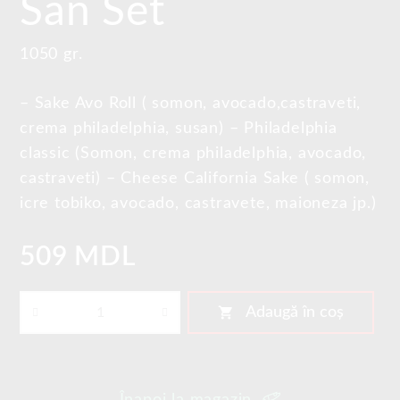
San Set
1050 gr.
– Sake Avo Roll ( somon, avocado,castraveti,
crema philadelphia, susan)
– Philadelphia
classic (Somon, crema philadelphia, avocado,
castraveti)
– Cheese California Sake ( somon,
icre tobiko, avocado, castravete, maioneza jp.)
509 MDL
shopping_cart
Adaugă în coș