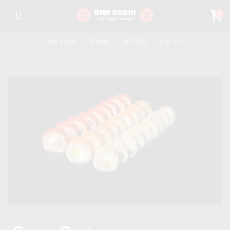
shopping_cart
0
San Sushi
-
Meniu
-
SETURI
-
San Set