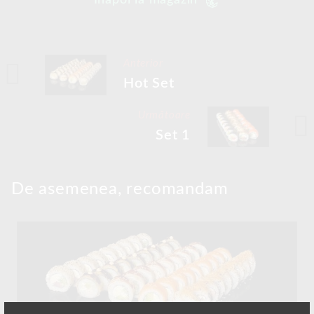
Înapoi la magazin
Anterior
Hot Set
Următoare
Set 1
De asemenea, recomandam