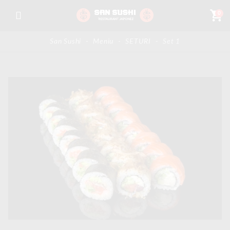
shopping_cart
0
San Sushi
-
Meniu
-
SETURI
-
Set 1