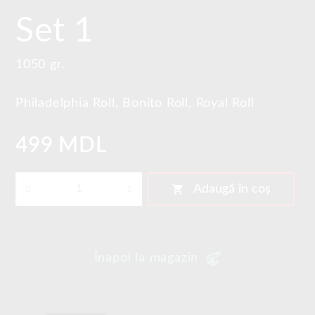
Set 1
1050 gr.
Philadelphia Roll, Bonito Roll, Royal Roll
499 MDL
shopping_cart
Adaugă în coș
Înapoi la magazin