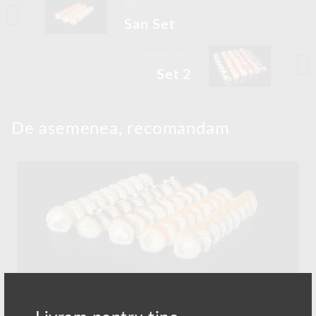
Anterior
San Set
Următoare
Set 2
De asemenea, recomandam