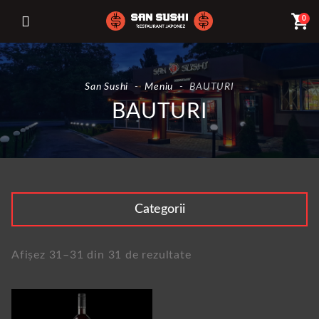
shopping_cart
0
San Sushi
-
Meniu
-
BAUTURI
BAUTURI
Categorii
Afișez 31–31 din 31 de rezultate