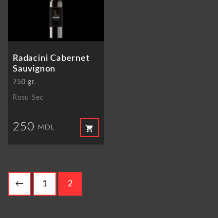
Radacini Cabernet
Sauvignon
750 gr.
Rosu Sec
250
shopping_cart
MDL
←
1
2