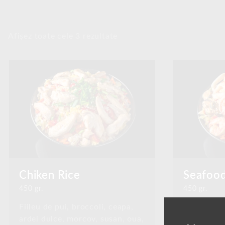
Afișez toate cele 3 rezultate
Chiken Rice
Seafood
450 gr.
450 gr.
Fiileu de pui, broccoli, ceapa,
Calmar, cr
ardei dulce, morcov, susan, oua,
broccoli, c