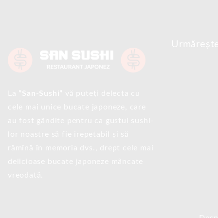
Urmăreșt
La
”San-Sushi”
vă puteți delecta cu
cele mai unice bucate japoneze, care
au fost gândite pentru ca gustul sushi-
lor noastre să fie irepetabil și să
rămînă în memoria dvs., drept cele mai
delicioase bucate japoneze mâncate
vreodată.