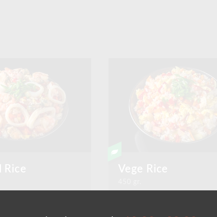
 Rice
Vege Rice
450 gr.
evetă, carne de midi,
Broccoli, ceapa, ardei dul
eapa, ardei dulce,
morcov, orez, ouă, susan