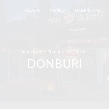
ACASA
MENIU
DESPRE NOI
San Sushi
-
Meniu
-
DONBURI
DONBURI